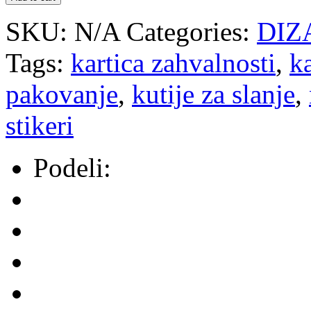
SKU:
N/A
Categories:
DIZ
Tags:
kartica zahvalnosti
,
k
pakovanje
,
kutije za slanje
,
stikeri
Podeli: