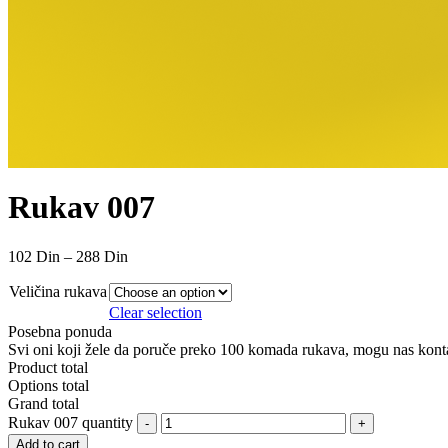
Rukav 007
102
Din
–
288
Din
Veličina rukava
Clear selection
Posebna ponuda
Svi oni koji žele da poruče preko 100 komada rukava, mogu nas kontakt
Product total
Options total
Grand total
Rukav 007 quantity
Add to cart