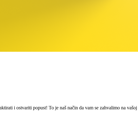
irati i ostvariti popust! To je naš način da vam se zahvalimo na vašoj 