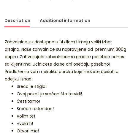
Description
Additional information
Zahvalnice su dostupne u 14x11cm i imaju veliki izbor
dizajna. Naše zahvalnice su napravljene od premium 300g
papira. Zahvaljujući zahvalnicama gradite poseban odnos
sa klijentima, učinićete da se oni osećaju posebno!
Predlažemo vam nekoliko poruka koje možete upisati u
odeljku iznad:
Sreća je stigla!
Ovaj paket je srećan što te vidi!
Čestitamo!
Srećan rođendan!
Volim te!
Hvala ti!
Otvori me!