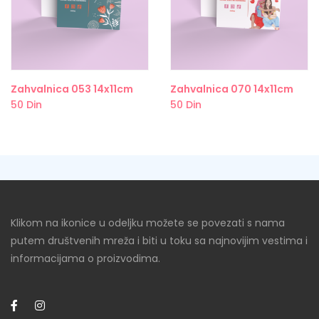
Zahvalnica 053 14x11cm
Zahvalnica 070 14x11cm
50
Din
50
Din
Klikom na ikonice u odeljku možete se povezati s nama
putem društvenih mreža i biti u toku sa najnovijim vestima i
informacijama o proizvodima.