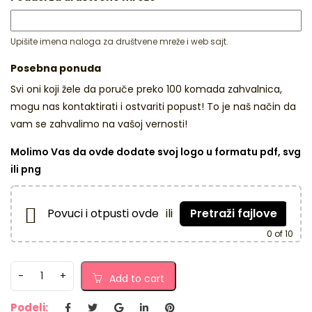
Upišite imena naloga za društvene mreže i web sajt.
Posebna ponuda
Svi oni koji žele da poruče preko 100 komada zahvalnica,
mogu nas kontaktirati i ostvariti popust! To je naš način da
vam se zahvalimo na vašoj vernosti!
Molimo Vas da ovde dodate svoj logo u formatu pdf, svg
ili png
Povuci i otpusti ovde
ili
Pretraži fajlove
0
of 10
Add to cart
Podeli: