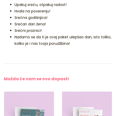
Upakuj sreću, otpakuj radost!
Hvala na poverenju!
Srećna godišnjica!
Srećan dan žena!
Srećni praznici!
Nadamo se da ti je ovaj paket ulepšao dan, isto toliko,
koliko je i nas tvoja porudžbina!
Možda će vam se
ovo dopasti