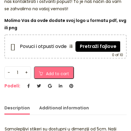
nas kontaktirati i ostvariti popust! To je naš način da vam
se zahvalimo na vašoj vernosti!
Molimo Vas da ovde dodate svoj logo u formatu pdf, svg
ili png
Povuci i otpusti ovde
ili
Pretraži fajlove
0
of 10
Add to cart
Podeli:
Description
Additional information
Samolepljivi stikeri su dostupni u dimenziji od 5cm. Naši