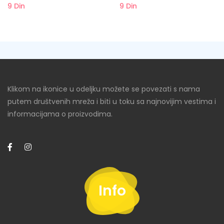
9
Din
9
Din
Klikom na ikonice u odeljku možete se povezati s nama
putem društvenih mreža i biti u toku sa najnovijim vestima i
informacijama o proizvodima.
Info