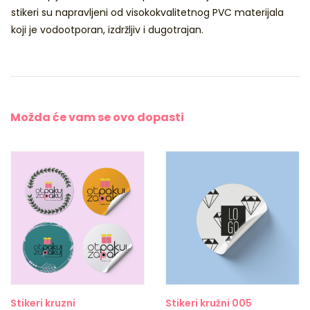
stikeri su napravljeni od visokokvalitetnog PVC materijala
koji je vodootporan, izdržljiv i dugotrajan.
Možda će vam se
ovo dopasti
Stikeri kruzni
Stikeri kružni 005