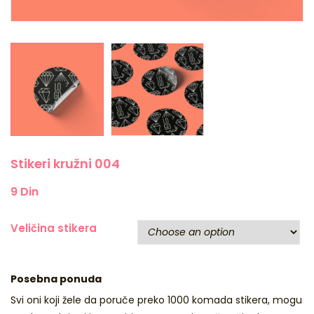
Stikeri kružni 004
9
Din
Veličina stikera
Posebna ponuda
Svi oni koji žele da poruče preko 1000 komada stikera, mogu