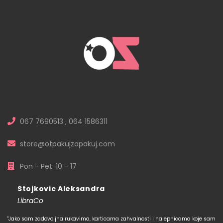
067 7690513 , 064 1586311
store@otpakujzapakuj.com
Pon - Pet: 10 - 17
Stojkovic Aleksandra
LibraCo
"Jako sam zadovoljna rukavima, karticama zahvalnosti i nalepnicama koje sam