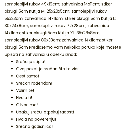
samolepljivi rukav 49x19cm; zahvalnica 14x11cm; stiker
okrugli 5cm Kutija M: 25x20x5cm; samolepljivi rukav
55x23cm; zahvalnica 14x11cm; stiker okrugli 5cm Kutija L:
30x24x8cm; samolepljivi rukav 72x28cm; zahvalnica
14x11cm; stiker okrugli 5cm Kutija XL: 35x28x8cm;
samolepljivi rukav 80x33cm; zahvalnica 14x11cm; stiker
okrugli 5cm Predlažemo vam nekoliko poruka koje možete
upisati na zahvalnici u odeljku iznad:
Sreća je stigla!
Ovaj paket je srećan što te vidi!
Čestitamo!
Srećan rođendan!
Volim te!
Hvala ti!
Otvori me!
Upakuj sreću, otpakuj radost!
Hvala na poverenju!
Srećna godišnjica!