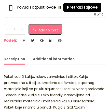
Povuci i otpusti ovde
ili
Pretraži fajlove
0
of 10
Add to cart
Podeli:
Description
Additional information
Paket sadrži kutiju, rukav, zahvalnicu i stiker. Kutije
proizvedene u Italiji su izrađene od čvrstog, otpornog
materijala koji će pružiti sigurnost i zaštitu Vašeg proizvoda.
Takođe, naše kutije su eko friendly, napravljene od
recikliranih materijala i materijala koji su biorazgradivi.
Paketi koje imamo u ponudi: Kutija S: 21x17x5cm;