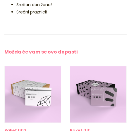
Srećan dan žena!
Srećni praznici!
Možda će vam se
ovo dopasti
Paket 003
Paket 010