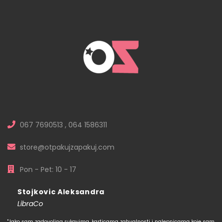
067 7690513 , 064 1586311
store@otpakujzapakuj.com
Pon - Pet: 10 - 17
Stojkovic Aleksandra
LibraCo
"Jako sam zadovoljna rukavima, karticama zahvalnosti i nalepnicama koje sam