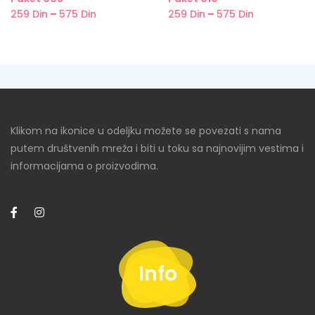
259
Din
–
575
Din
259
Din
–
575
Din
Klikom na ikonice u odeljku možete se povezati s nama
putem društvenih mreža i biti u toku sa najnovijim vestima i
informacijama o proizvodima.
Info