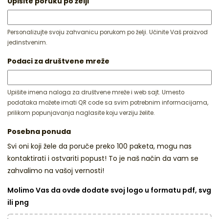
Upišite poruku po želji
Personalizujte svoju zahvanicu porukom po želji. Učinite Vaš proizvod
jedinstvenim.
Podaci za društvene mreže
Upišite imena naloga za društvene mreže i web sajt. Umesto
podataka možete imati QR code sa svim potrebnim informacijama,
prilikom popunjavanja naglasite koju verziju želite.
Posebna ponuda
Svi oni koji žele da poruče preko 100 paketa, mogu nas
kontaktirati i ostvariti popust! To je naš način da vam se
zahvalimo na vašoj vernosti!
Molimo Vas da ovde dodate svoj logo u formatu pdf, svg
ili png