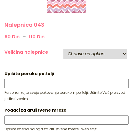
Nalepnica 043
–
60
Din
110
Din
Veličina nalepnice
Upišite poruku po želji
Personalizujte svoje pakovanje porukom po želji. Učinite Vaš proizvod
jedinstvenim.
Podaci za društvene mreže
Upišite imena naloga za društvene mreže i web sajt.