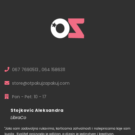
067 7690513 , 064 1586311
store@otpakujzapakuj.com
Pon - Pet: 10 - 17
Stojkovic Aleksandra
LibraCo
"Jako sam zadovoljna rukavima, karticama zahvalnosti i nalepnicama koje sam
kupila . Kvalitet proizvoda je odličan, a dizajn je jedinstven i kreativan.