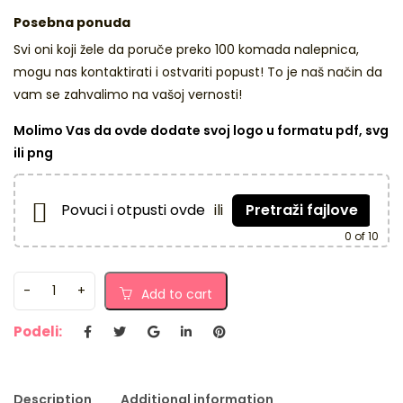
Posebna ponuda
Svi oni koji žele da poruče preko 100 komada nalepnica,
mogu nas kontaktirati i ostvariti popust! To je naš način da
vam se zahvalimo na vašoj vernosti!
Molimo Vas da ovde dodate svoj logo u formatu pdf, svg
ili png
Povuci i otpusti ovde
ili
Pretraži fajlove
0
of 10
Add to cart
Podeli:
Description
Additional information