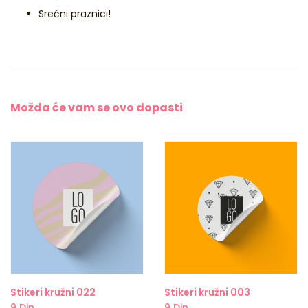
Srećni praznici!
Možda će vam se
ovo dopasti
Stikeri kružni 022
Stikeri kružni 003
9
Din
9
Din