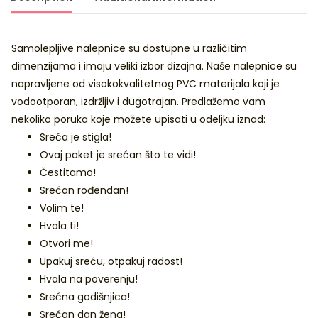
Samolepljive nalepnice su dostupne u različitim
dimenzijama i imaju veliki izbor dizajna. Naše nalepnice su
napravljene od visokokvalitetnog PVC materijala koji je
vodootporan, izdržljiv i dugotrajan. Predlažemo vam
nekoliko poruka koje možete upisati u odeljku iznad:
Sreća je stigla!
Ovaj paket je srećan što te vidi!
Čestitamo!
Srećan rođendan!
Volim te!
Hvala ti!
Otvori me!
Upakuj sreću, otpakuj radost!
Hvala na poverenju!
Srećna godišnjica!
Srećan dan žena!