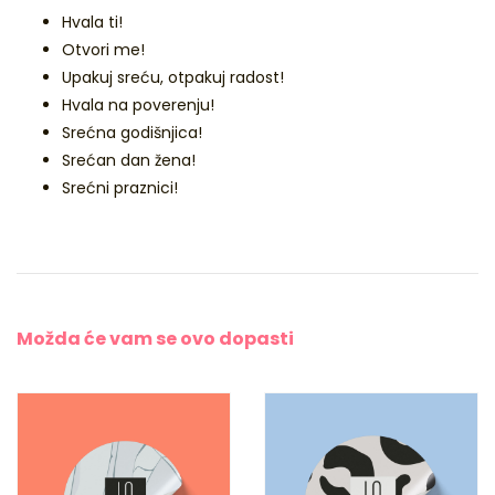
Hvala ti!
Otvori me!
Upakuj sreću, otpakuj radost!
Hvala na poverenju!
Srećna godišnjica!
Srećan dan žena!
Srećni praznici!
Možda će vam se
ovo dopasti