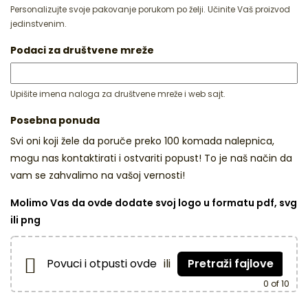
Personalizujte svoje pakovanje porukom po želji. Učinite Vaš proizvod
jedinstvenim.
Podaci za društvene mreže
Upišite imena naloga za društvene mreže i web sajt.
Posebna ponuda
Svi oni koji žele da poruče preko 100 komada nalepnica,
mogu nas kontaktirati i ostvariti popust! To je naš način da
vam se zahvalimo na vašoj vernosti!
Molimo Vas da ovde dodate svoj logo u formatu pdf, svg
ili png
Povuci i otpusti ovde
ili
Pretraži fajlove
0
of 10