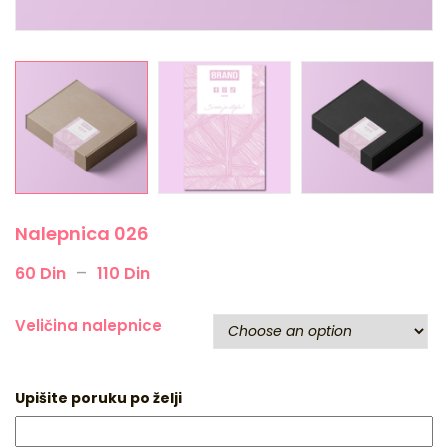
Nalepnica 026
–
60
Din
110
Din
Veličina nalepnice
Upišite poruku po želji