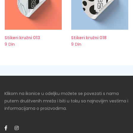
Stikeri kružni 013
Stikeri kružni 018
9
Din
9
Din
Klikom na ikonice u odeljku možete se povezati s nama
putem društvenih mreža i biti u toku sa najnovijim vestima i
informacijama o proizvodima.