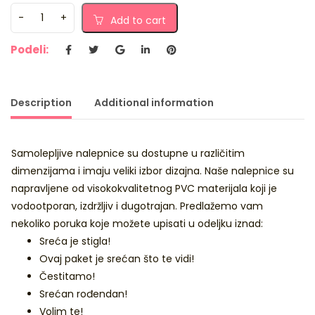
Add to cart
Podeli:
Description
Additional information
Samolepljive nalepnice su dostupne u različitim
dimenzijama i imaju veliki izbor dizajna. Naše nalepnice su
napravljene od visokokvalitetnog PVC materijala koji je
vodootporan, izdržljiv i dugotrajan. Predlažemo vam
nekoliko poruka koje možete upisati u odeljku iznad:
Sreća je stigla!
Ovaj paket je srećan što te vidi!
Čestitamo!
Srećan rođendan!
Volim te!